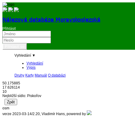
Nálezová databáze Moravskoslezská
Přihlásit
Vyhledání ▼
Vyhledání
Výpis
Druhy
Karty
Manuál
O databázi
50.175885
17.626114
10
Nejbližší sídlo: Piskořov
osm
verze 2023-03-14/2.20, Vladimír Hans, powered by