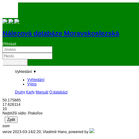
Nálezová databáze Moravskoslezská
Přihlásit
Vyhledání ▼
Vyhledání
Výpis
Druhy
Karty
Manuál
O databázi
50.175885
17.626114
10
Nejbližší sídlo: Piskořov
osm
verze 2023-03-14/2.20, Vladimír Hans, powered by