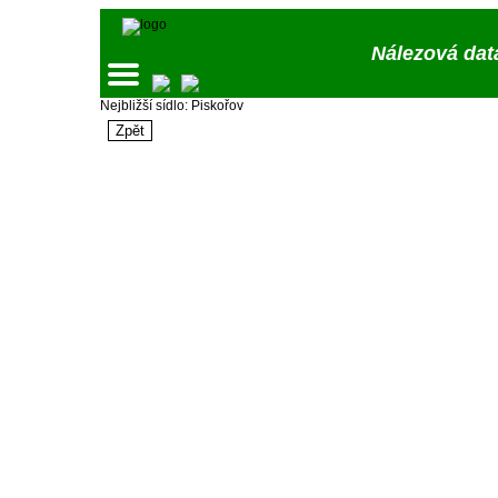
Nálezová dat
Nejbližší sídlo: Piskořov