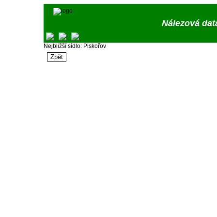
Nálezová dat
Nejbližší sídlo: Piskořov