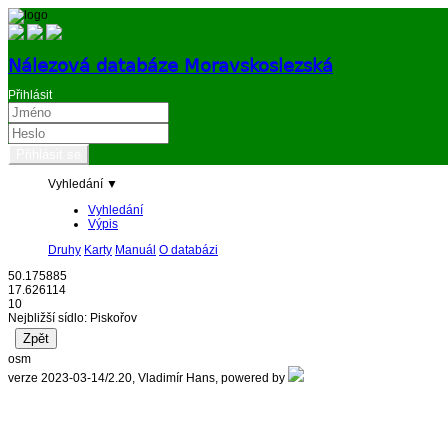
Nálezová databáze Moravskoslezská
Přihlásit
Vyhledání ▼
Vyhledání
Výpis
Druhy
Karty
Manuál
O databázi
50.175885
17.626114
10
Nejbližší sídlo: Piskořov
osm
verze 2023-03-14/2.20, Vladimír Hans, powered by