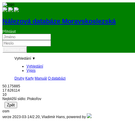
Nálezová databáze Moravskoslezská
Přihlásit
Vyhledání ▼
Vyhledání
Výpis
Druhy
Karty
Manuál
O databázi
50.175885
17.626114
10
Nejbližší sídlo: Piskořov
osm
verze 2023-03-14/2.20, Vladimír Hans, powered by