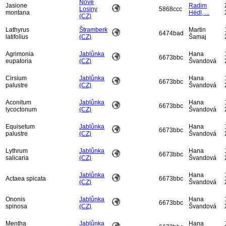
Nové
Jasione
Radim
Losiny
5868ccc
montana
Hédl, ...
(CZ)
Lathyrus
Štramberk
Martin
6474bad
latifolius
(CZ)
Šamaj
Agrimonia
Jablůnka
Hana
6673bbc
eupatoria
(CZ)
Švandová
Cirsium
Jablůnka
Hana
6673bbc
palustre
(CZ)
Švandová
Aconitum
Jablůnka
Hana
6673bbc
lycoctonum
(CZ)
Švandová
Equisetum
Jablůnka
Hana
6673bbc
palustre
(CZ)
Švandová
Lythrum
Jablůnka
Hana
6673bbc
salicaria
(CZ)
Švandová
Jablůnka
Hana
Actaea spicata
6673bbc
(CZ)
Švandová
Ononis
Jablůnka
Hana
6673bbc
spinosa
(CZ)
Švandová
Mentha
Jablůnka
Hana