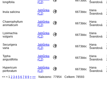
6673bbc
longifolia
(CZ)
Švandová
Jablůnka
Hana
Inula salicina
6673bbc
(CZ)
Švandová
Chaerophyllum
Jablůnka
Hana
6673bbc
aromaticum
(CZ)
Švandová
Lysimachia
Jablůnka
Hana
6673bbc
vulgaris
(CZ)
Švandová
Securigera
Jablůnka
Hana
6673bbc
varia
(CZ)
Švandová
Typha
Jablůnka
Hana
6673bbc
angustifolia
(CZ)
Švandová
Hypericum
Jablůnka
Hana
6673bbc
perforatum
(CZ)
Švandová
<<
<
1
2
3
4
5
6
7
8
9
>
>>
Nalezeno: 77954 Celkem: 78593