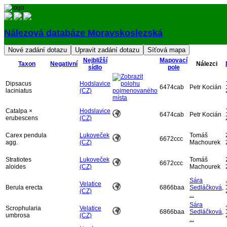
Nálezová databáze Moravskoslezská
Přihlásit
Nejbližší
Mapovací
Taxon
Negativní
Nálezci
sídlo
pole
Dipsacus
Hodslavice
6474cab
Petr Kocián
laciniatus
(CZ)
Catalpa ×
Hodslavice
6474cab
Petr Kocián
erubescens
(CZ)
Carex pendula
Lukoveček
Tomáš
6672ccc
agg.
(CZ)
Machourek
Stratiotes
Lukoveček
Tomáš
6672ccc
aloides
(CZ)
Machourek
Sára
Velatice
Berula erecta
6866baa
Sedláčková,
(CZ)
...
Sára
Scrophularia
Velatice
6866baa
Sedláčková,
umbrosa
(CZ)
...