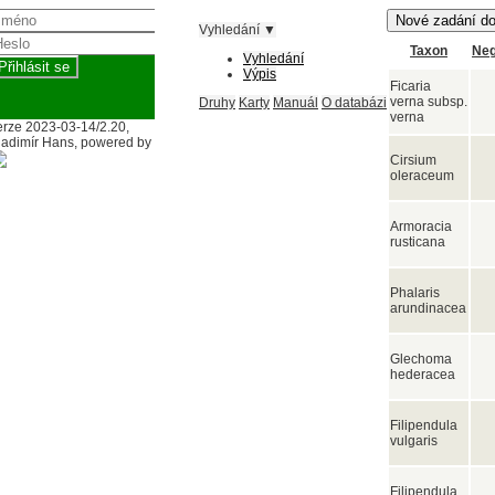
Vyhledání ▼
Taxon
Neg
Vyhledání
Výpis
Ficaria
verna subsp.
Druhy
Karty
Manuál
O databázi
verna
erze 2023-03-14/2.20,
ladimír Hans, powered by
Cirsium
oleraceum
Armoracia
rusticana
Phalaris
arundinacea
Glechoma
hederacea
Filipendula
vulgaris
Filipendula