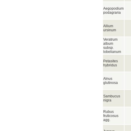
Aegopodium
podagraria
Allium
ursinum
Veratrum
album
subsp.
lobelianum
Petasites
hybridus
Alnus
glutinosa
Sambucus
nigra
Rubus
fruticosus
agg.