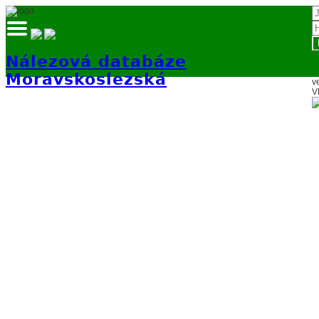
Nálezová databáze
Moravskoslezská
v
V
Přihlásit