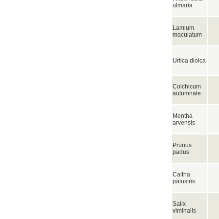
ulmaria
Lamium
maculatum
Urtica dioica
Colchicum
autumnale
Mentha
arvensis
Prunus
padus
Caltha
palustris
Salix
viminalis