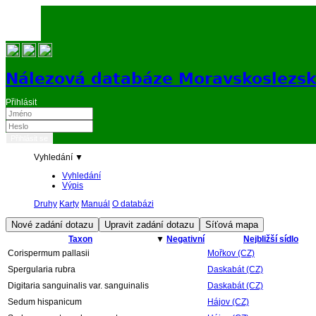
Nálezová databáze Moravskoslezs
Přihlásit
Vyhledání ▼
Vyhledání
Výpis
Druhy
Karty
Manuál
O databázi
Taxon
▼
Negativní
Nejbližší sídlo
Corispermum pallasii
Mořkov (CZ)
Spergularia rubra
Daskabát (CZ)
Digitaria sanguinalis var. sanguinalis
Daskabát (CZ)
Sedum hispanicum
Hájov (CZ)