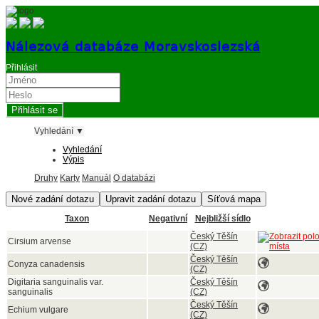
Nálezová databáze Moravskoslezská
Přihlásit
Vyhledání ▼
Vyhledání
Výpis
Druhy
Karty
Manuál
O databázi
Taxon
Negativní
Nejbližší sídlo
Český Těšín
Cirsium arvense
(CZ)
Český Těšín
Conyza canadensis
(CZ)
Digitaria sanguinalis var.
Český Těšín
sanguinalis
(CZ)
Český Těšín
Echium vulgare
(CZ)