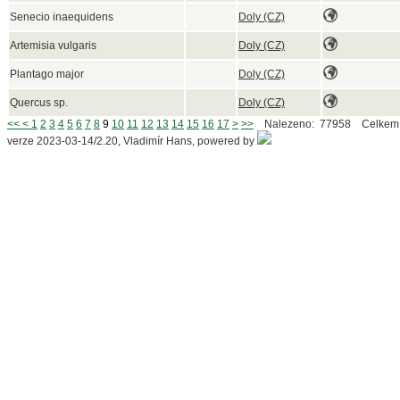
Senecio inaequidens
Doly (CZ)
Artemisia vulgaris
Doly (CZ)
Plantago major
Doly (CZ)
Quercus sp.
Doly (CZ)
<<
<
1
2
3
4
5
6
7
8
9
10
11
12
13
14
15
16
17
>
>>
Nalezeno: 77958 Celkem:
verze 2023-03-14/2.20, Vladimír Hans, powered by