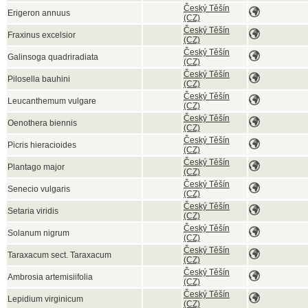
Český Těšín
Erigeron annuus
(CZ)
Český Těšín
Fraxinus excelsior
(CZ)
Český Těšín
Galinsoga quadriradiata
(CZ)
Český Těšín
Pilosella bauhini
(CZ)
Český Těšín
Leucanthemum vulgare
(CZ)
Český Těšín
Oenothera biennis
(CZ)
Český Těšín
Picris hieracioides
(CZ)
Český Těšín
Plantago major
(CZ)
Český Těšín
Senecio vulgaris
(CZ)
Český Těšín
Setaria viridis
(CZ)
Český Těšín
Solanum nigrum
(CZ)
Český Těšín
Taraxacum sect. Taraxacum
(CZ)
Český Těšín
Ambrosia artemisiifolia
(CZ)
Český Těšín
Lepidium virginicum
(CZ)