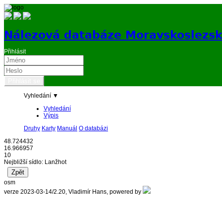
Nálezová databáze Moravskoslezs
Přihlásit
Vyhledání ▼
Vyhledání
Výpis
Druhy
Karty
Manuál
O databázi
48.724432
16.966957
10
Nejbližší sídlo: Lanžhot
osm
verze 2023-03-14/2.20, Vladimír Hans, powered by