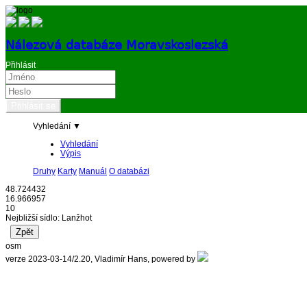
Nálezová databáze Moravskoslezská
Přihlásit
Vyhledání ▼
Vyhledání
Výpis
Druhy
Karty
Manuál
O databázi
48.724432
16.966957
10
Nejbližší sídlo: Lanžhot
osm
verze 2023-03-14/2.20, Vladimír Hans, powered by