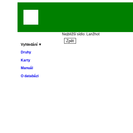
Nejbližší sídlo: Lanžhot
Vyhledání ▼
Druhy
Karty
Manuál
O databázi