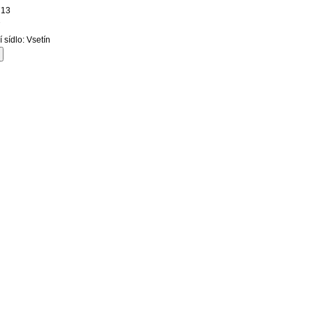
713
2
í sídlo: Vsetín