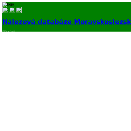
Nálezová databáze Moravskoslezs
Přihlásit