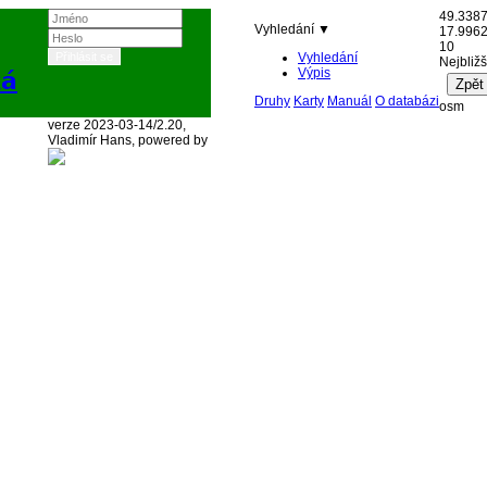
49.338
Vyhledání ▼
17.996
10
Vyhledání
Nejbližš
Výpis
ká
Druhy
Karty
Manuál
O databázi
osm
verze 2023-03-14/2.20,
Vladimír Hans, powered by