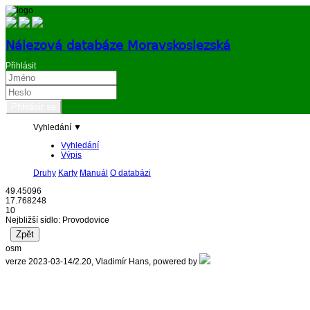
Nálezová databáze Moravskoslezská
Přihlásit
Vyhledání ▼
Vyhledání
Výpis
Druhy
Karty
Manuál
O databázi
49.45096
17.768248
10
Nejbližší sídlo: Provodovice
osm
verze 2023-03-14/2.20, Vladimír Hans, powered by