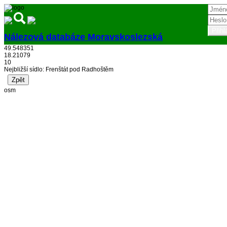
Nálezová databáze Moravskoslezská
49.548351
Přihlásit
18.21079
10
Nejbližší sídlo: Frenštát pod Radhoštěm
osm