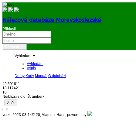
Nálezová databáze Moravskoslezská
Přihlásit
Vyhledání ▼
Vyhledání
Výpis
Druhy
Karty
Manuál
O databázi
49.591811
18.117421
10
Nejbližší sídlo: Štramberk
osm
verze 2023-03-14/2.20, Vladimír Hans, powered by