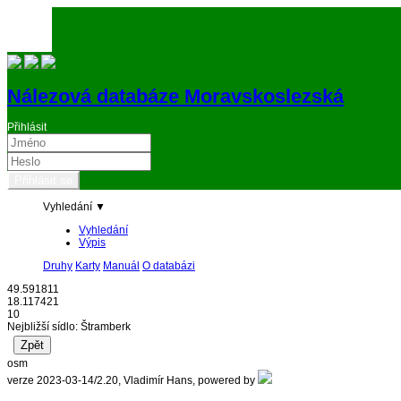
Nálezová databáze Moravskoslezská
Přihlásit
Vyhledání ▼
Vyhledání
Výpis
Druhy
Karty
Manuál
O databázi
49.591811
18.117421
10
Nejbližší sídlo: Štramberk
osm
verze 2023-03-14/2.20, Vladimír Hans, powered by