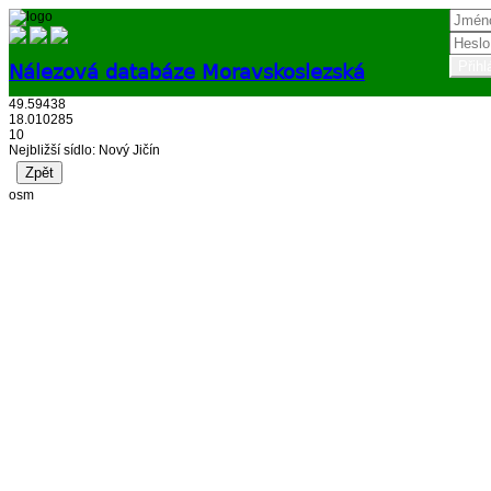
Nálezová databáze Moravskoslezská
49.59438
Přihlásit
18.010285
10
Nejbližší sídlo: Nový Jičín
osm