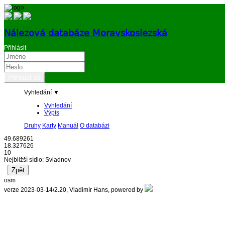
Nálezová databáze Moravskoslezská
Přihlásit
Vyhledání ▼
Vyhledání
Výpis
Druhy
Karty
Manuál
O databázi
49.689261
18.327626
10
Nejbližší sídlo: Sviadnov
osm
verze 2023-03-14/2.20, Vladimír Hans, powered by