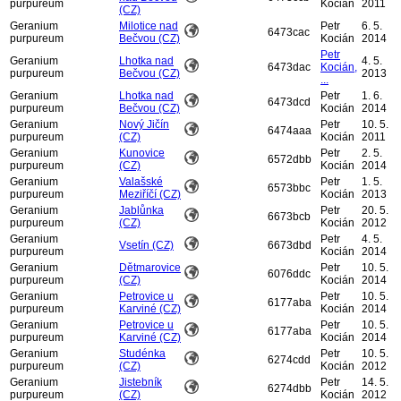
purpureum
Kocián
2011
(CZ)
Geranium
Milotice nad
Petr
6. 5.
6473cac
purpureum
Bečvou (CZ)
Kocián
2014
Petr
Geranium
Lhotka nad
4. 5.
6473dac
Kocián,
purpureum
Bečvou (CZ)
2013
...
Geranium
Lhotka nad
Petr
1. 6.
6473dcd
purpureum
Bečvou (CZ)
Kocián
2014
Geranium
Nový Jičín
Petr
10. 5.
6474aaa
purpureum
(CZ)
Kocián
2011
Geranium
Kunovice
Petr
2. 5.
6572dbb
purpureum
(CZ)
Kocián
2014
Geranium
Valašské
Petr
1. 5.
6573bbc
purpureum
Meziříčí (CZ)
Kocián
2013
Geranium
Jablůnka
Petr
20. 5.
6673bcb
purpureum
(CZ)
Kocián
2012
Geranium
Petr
4. 5.
Vsetín (CZ)
6673dbd
purpureum
Kocián
2014
Geranium
Dětmarovice
Petr
10. 5.
6076ddc
purpureum
(CZ)
Kocián
2014
Geranium
Petrovice u
Petr
10. 5.
6177aba
purpureum
Karviné (CZ)
Kocián
2014
Geranium
Petrovice u
Petr
10. 5.
6177aba
purpureum
Karviné (CZ)
Kocián
2014
Geranium
Studénka
Petr
10. 5.
6274cdd
purpureum
(CZ)
Kocián
2012
Geranium
Jistebník
Petr
14. 5.
6274dbb
purpureum
(CZ)
Kocián
2012