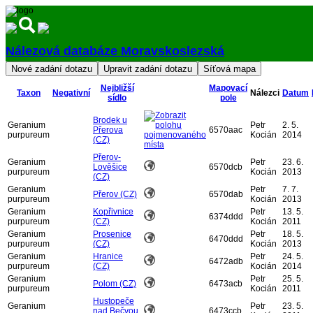
Nálezová databáze Moravskoslezská
Přihlásit
Nejbližší
Mapovací
Taxon
Negativní
Nálezci
Datum
sídlo
pole
Brodek u
Geranium
Petr
2. 5.
Přerova
6570aac
purpureum
Kocián
2014
(CZ)
Přerov-
Geranium
Petr
23. 6.
Lověšice
6570dcb
purpureum
Kocián
2013
(CZ)
Geranium
Petr
7. 7.
Přerov (CZ)
6570dab
purpureum
Kocián
2013
Geranium
Kopřivnice
Petr
13. 5.
6374ddd
purpureum
(CZ)
Kocián
2011
Geranium
Prosenice
Petr
18. 5.
6470ddd
purpureum
(CZ)
Kocián
2013
Geranium
Hranice
Petr
24. 5.
6472adb
purpureum
(CZ)
Kocián
2014
Geranium
Petr
25. 5.
Polom (CZ)
6473acb
purpureum
Kocián
2011
Hustopeče
Geranium
Petr
23. 5.
nad Bečvou
6473ccb