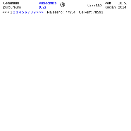
Geranium
Albrechtice
Petr
18. 5.
6277aab
purpureum
(CZ)
Kocián
2014
<<
<
1
2
3
4
5
6
7
8
9
>
>>
Nalezeno: 77954 Celkem: 78593